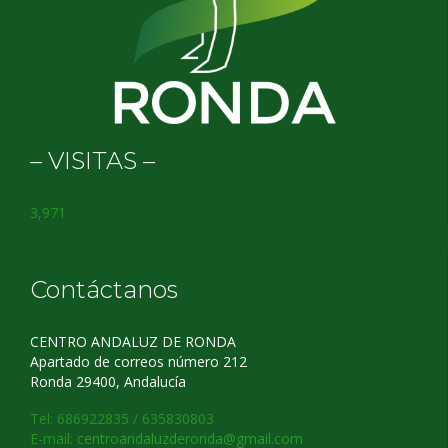
– VISITAS –
3,971
Contáctanos
CENTRO ANDALUZ DE RONDA
Apartado de correos número 212
Ronda 29400, Andalucía
Tel: 686922835 / 635830803
E-mail:
centroandaluzderonda@gmail.com