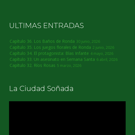
ULTIMAS ENTRADAS
Capítulo 36. Los Baños de Ronda
30 junio, 2026
Capítulo 35. Los juegos florales de Ronda
2 junio, 2026
Capítulo 34. El protagonista: Blas Infante
4 mayo, 2026
Capítulo 33. Un asesinato en Semana Santa
6 abril, 2026
Capítulo 32. Ríos Rosas
5 marzo, 2026
La Ciudad Soñada
Reproductor
de
vídeo