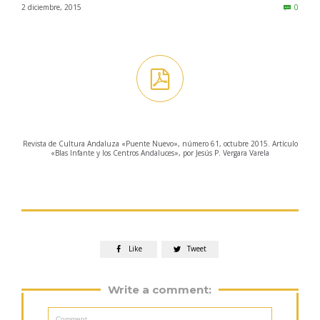
Comm
2 diciembre, 2015
0


Revista de Cultura Andaluza «Puente Nuevo», número 61, octubre 2015. Artículo
«Blas Infante y los Centros Andaluces», por Jesús P. Vergara Varela
Like
Tweet


Write a comment: