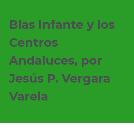
Blas Infante y los
Centros
Andaluces, por
Jesús P. Vergara
Varela