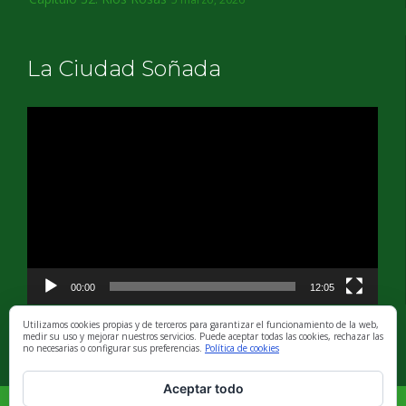
La Ciudad Soñada
Reproductor
de
vídeo
00:00
12:05
Utilizamos cookies propias y de terceros para garantizar el funcionamiento de la web,
medir su uso y mejorar nuestros servicios. Puede aceptar todas las cookies, rechazar las
no necesarias o configurar sus preferencias.
Política de cookies
Aceptar todo