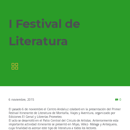
I Festival de
Literatura

Comm
6 noviembre, 2015
0

El pasado 6 de noviembre el Centro Andaluz colaboró en la presentación del Primer
Festival Itinerante de Literatura de Montaña, Viajes y Aventura, organizado por
Ediciones El Genal y Librerías Prometeo.
El acto se desarrolló en el Patio Central del Círculo de Artistas. Anteriormente esta
importante actividad itinerante se presentó en Mijas, Vélez- Málaga y Antequera,
cuya finalidad es acercar este tipo de literatura a todos los lectores.