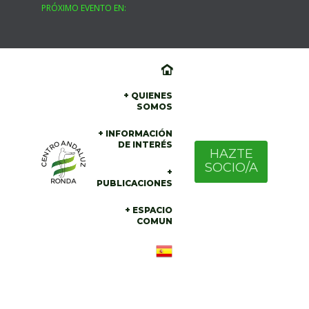
PRÓXIMO EVENTO EN:
Skip
to
content
+ QUIENES
SOMOS
+ INFORMACIÓN
DE INTERÉS
HAZTE
SOCIO/A
+
PUBLICACIONES
+ ESPACIO
COMUN