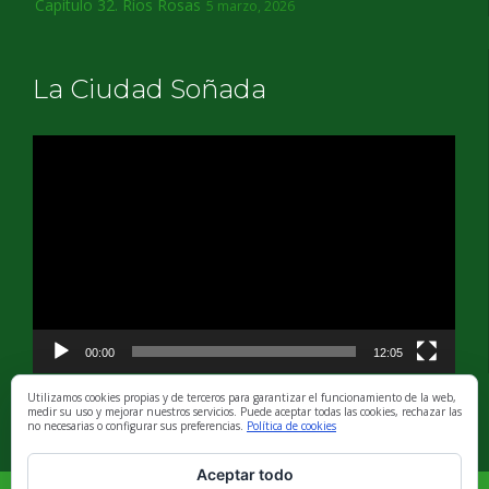
Capítulo 32. Ríos Rosas
5 marzo, 2026
La Ciudad Soñada
Reproductor
de
vídeo
00:00
12:05
Utilizamos cookies propias y de terceros para garantizar el funcionamiento de la web,
medir su uso y mejorar nuestros servicios. Puede aceptar todas las cookies, rechazar las
no necesarias o configurar sus preferencias.
Política de cookies
Aceptar todo