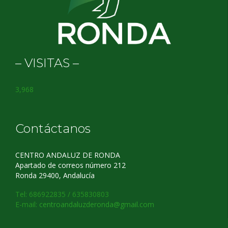
– VISITAS –
3,968
Contáctanos
CENTRO ANDALUZ DE RONDA
Apartado de correos número 212
Ronda 29400, Andalucía
Tel: 686922835 / 635830803
E-mail:
centroandaluzderonda@gmail.com