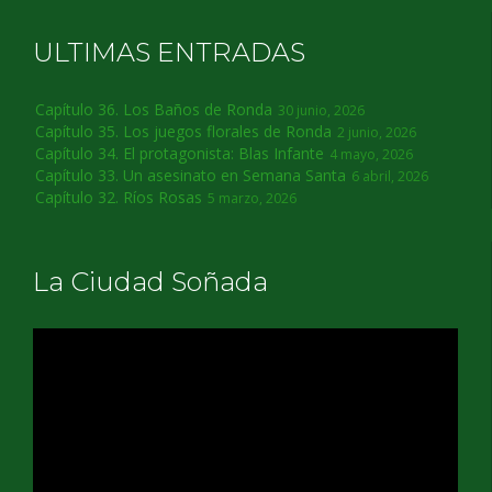
ULTIMAS ENTRADAS
Capítulo 36. Los Baños de Ronda
30 junio, 2026
Capítulo 35. Los juegos florales de Ronda
2 junio, 2026
Capítulo 34. El protagonista: Blas Infante
4 mayo, 2026
Capítulo 33. Un asesinato en Semana Santa
6 abril, 2026
Capítulo 32. Ríos Rosas
5 marzo, 2026
La Ciudad Soñada
Reproductor
de
vídeo