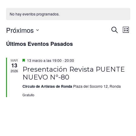
No hay eventos programados.
Naveg
Na
Próximos
Buscar
Lista
de
de
Selecciona
la
Últimos Eventos Pasados
vis
fecha.
búsqu
de
y
Ev
Destacado
MAR
13 marzo a las 19:00
-
20:00
13
vistas
Presentación Revista PUENTE
2026
de
NUEVO Nº-80
Event
Circulo de Artistas de Ronda
Plaza del Socorro 12, Ronda
Gratuito