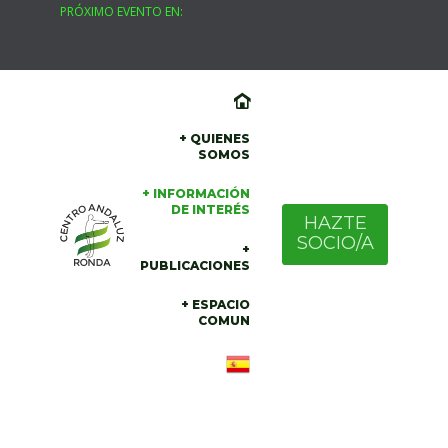
PRÓXIMO EVENTO EN:
Skip
to
content
+ QUIENES
SOMOS
+ INFORMACIÓN
DE INTERÉS
HAZTE
SOCIO/A
+
PUBLICACIONES
+ ESPACIO
COMUN